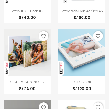
Fotos 10×15 Pack 108
Fotografía Con Acrílico A3
S/ 60.00
S/ 90.00
favorite_border
favorite_border
CUADRO 20 X 30 Cm.
FOTOBOOK
S/ 24.00
S/ 120.00
favorite_border
favorite_border