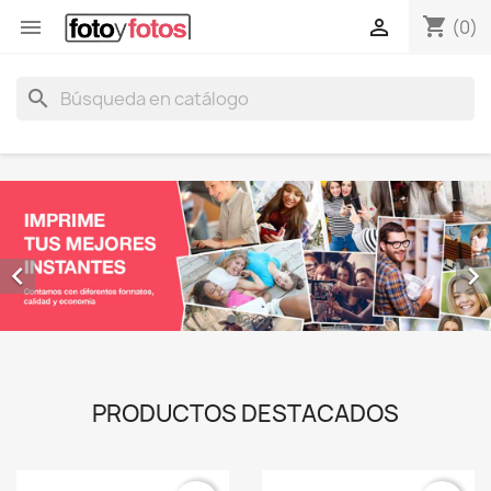
shopping_cart


(0)
search


PRODUCTOS DESTACADOS