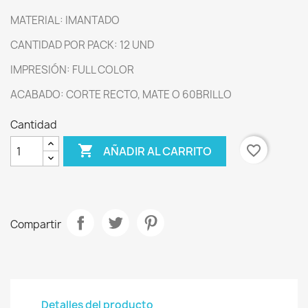
MATERIAL: IMANTADO
CANTIDAD POR PACK: 12 UND
IMPRESIÓN: FULL COLOR
ACABADO: CORTE RECTO, MATE O 60BRILLO
Cantidad

favorite_border
AÑADIR AL CARRITO
Compartir
Detalles del producto