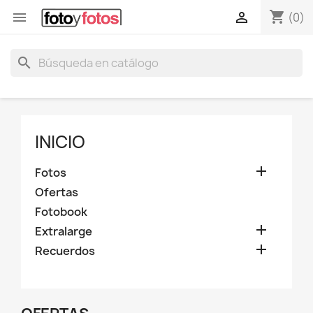
shopping_cart


(0)
search
INICIO

Fotos
Ofertas
Fotobook

Extralarge

Recuerdos